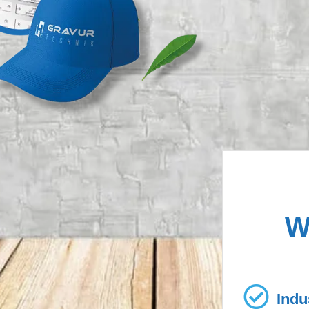
W
Indu