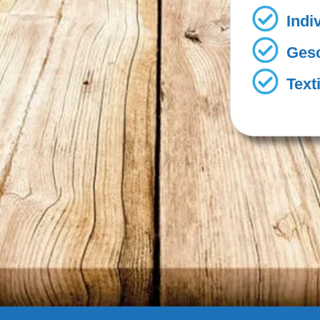
Indi
Gesc
Text