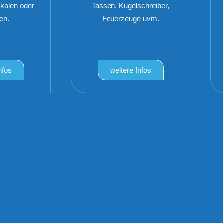
okalen oder
Tassen, Kugelschreiber,
en.
Feuerzeuge uvm.
nfos
weitere Infos