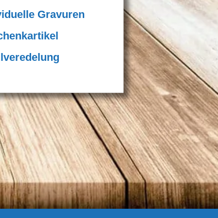
viduelle Gravuren
henkartikel
ilveredelung