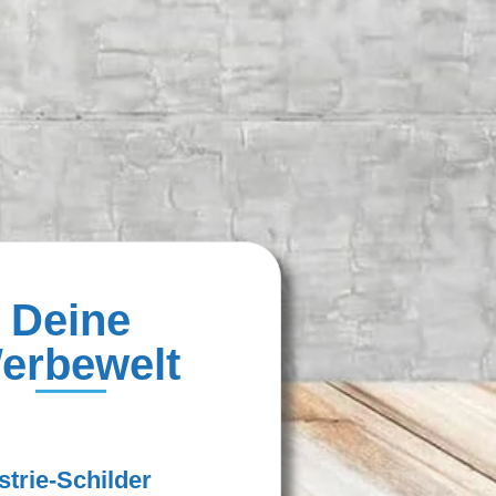
Deine
erbewelt
strie-Schilder